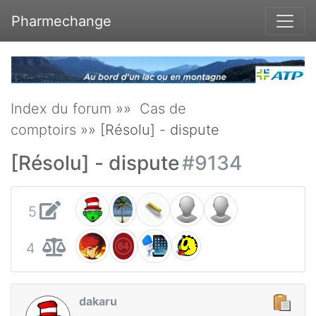
Pharmechange
Index du forum
»»
Cas de
comptoirs
»» [Résolu] - dispute
[Résolu] - dispute
#9134
5
4
dakaru