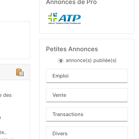
Annonces de Pro
Petites Annonces
annonce(s) publiée(s)
0
Emploi
e des
Vente
Transactions
e
e..
Divers