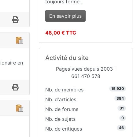
toujours formé...
En savoir plus
48,00 € TTC
Activité du site
lionaire en
Pages vues depuis 2003 :
661 470 578
15 930
Nb. de membres
384
Nb. d'articles
31
Nb. de forums
9
Nb. de sujets
46
Nb. de critiques