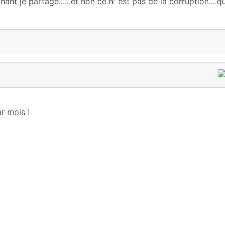
ant je partage......et non ce n' est pas de la corruption....qu
ar mois !