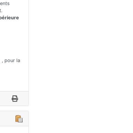
ments
t.
périeure
 , pour la