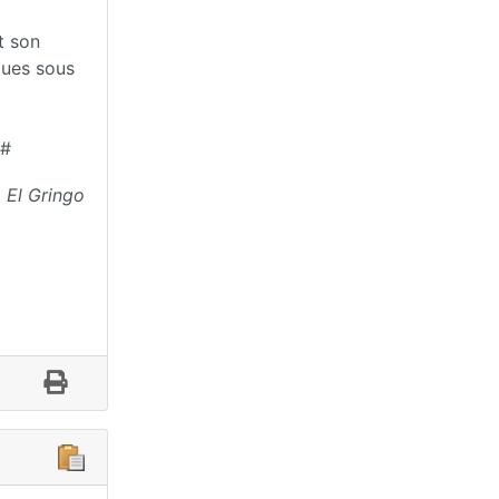
t son
ques sous
:#
El Gringo