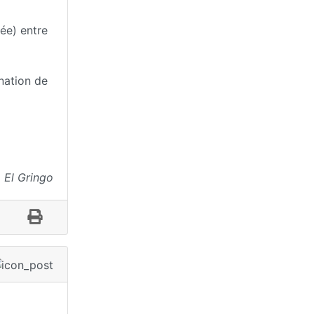
lée) entre
nation de
El Gringo