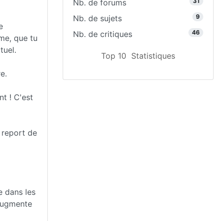
31
Nb. de forums
9
Nb. de sujets
e
46
Nb. de critiques
me, que tu
tuel.
Top 10
Statistiques
e.
nt ! C'est
 report de
e dans les
 augmente