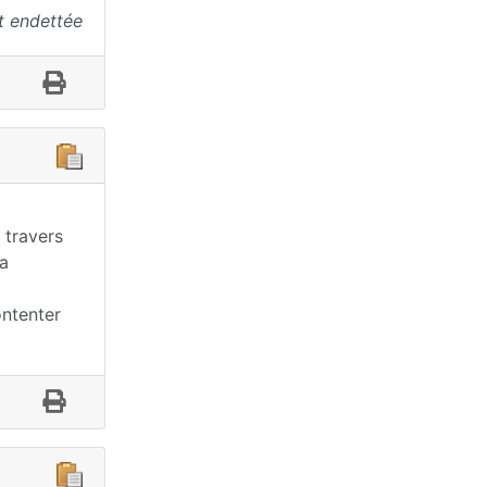
t endettée
 travers
la
ontenter