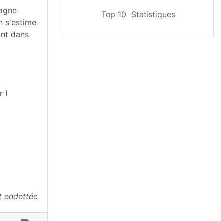
tagne
Top 10
Statistiques
n s'estime
ant dans
 !
t endettée