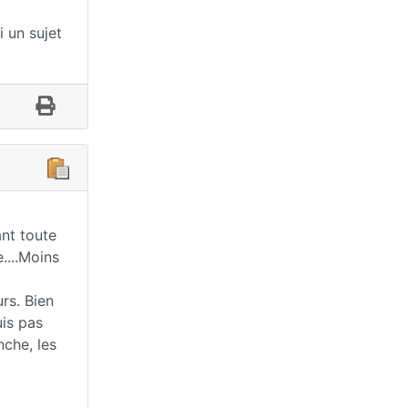
i un sujet
ant toute
....Moins
rs. Bien
uis pas
nche, les