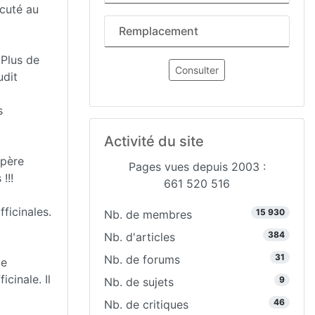
scuté au
Remplacement
 Plus de
Consulter
udit
s
Activité du site
spère
Pages vues depuis 2003 :
!!!
661 520 516
ficinales.
15 930
Nb. de membres
384
Nb. d'articles
31
Nb. de forums
te
cinale. Il
9
Nb. de sujets
46
Nb. de critiques