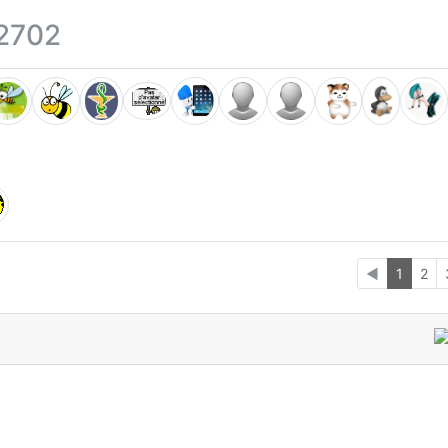
2702
◄
1
2