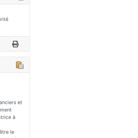
rité
anciers et
ement
trice à
être le