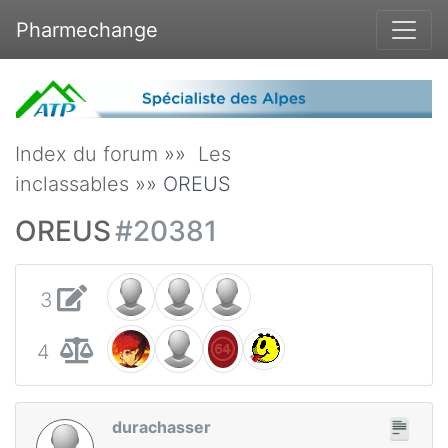
Pharmechange
Index du forum
»»
Les
inclassables
»» OREUS
OREUS
#20381
3
4
durachasser