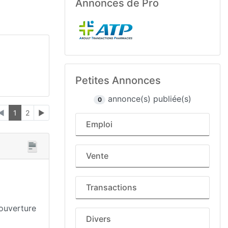
Annonces de Pro
Petites Annonces
annonce(s) publiée(s)
0
◄
1
2
►
Emploi
Vente
Transactions
'ouverture
Divers