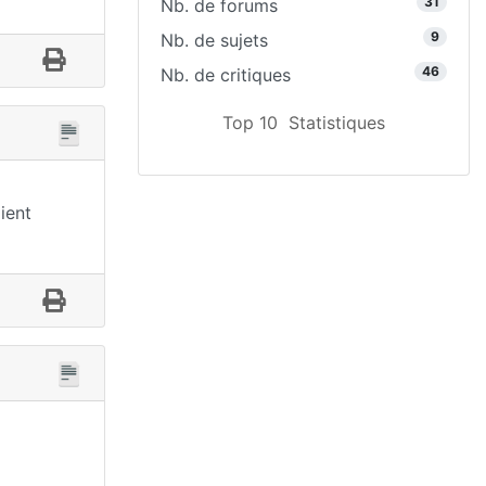
31
Nb. de forums
9
Nb. de sujets
46
Nb. de critiques
Top 10
Statistiques
ient