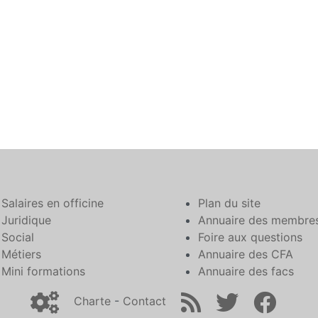
Salaires en officine
Plan du site
Juridique
Annuaire des membre
Social
Foire aux questions
Métiers
Annuaire des CFA
Mini formations
Annuaire des facs
Charte
-
Contact