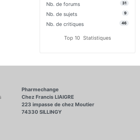
31
Nb. de forums
9
Nb. de sujets
46
Nb. de critiques
Top 10
Statistiques
Pharmechange
s
Chez Francis LIAIGRE
223 impasse de chez Moutier
74330 SILLINGY