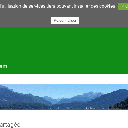
utilisation de services tiers pouvant installer des cookies
✓ O
rairie
Annuaires
Petites annonces
Nous contacter
Personnaliser
ment
artagée