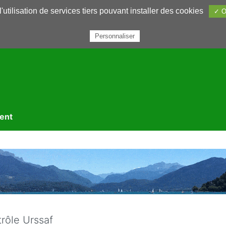
utilisation de services tiers pouvant installer des cookies
✓ O
rairie
Annuaires
Petites annonces
Nous contacter
Personnaliser
ment
rôle Urssaf