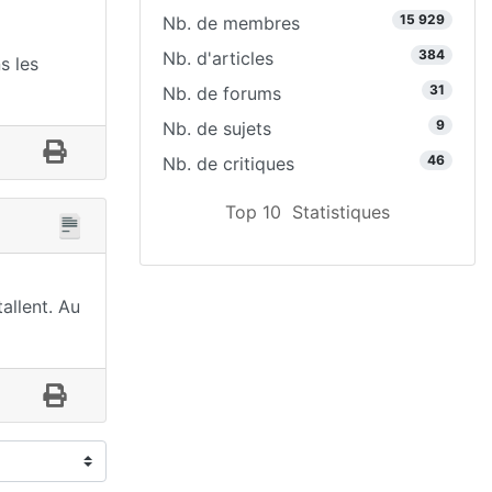
15 929
Nb. de membres
384
Nb. d'articles
s les
31
Nb. de forums
9
Nb. de sujets
46
Nb. de critiques
Top 10
Statistiques
tallent. Au