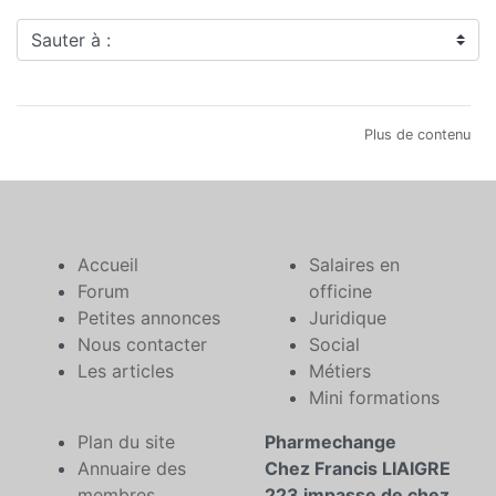
Sauter à :
Plus de contenu
Accueil
Salaires en
Forum
officine
Petites annonces
Juridique
Nous contacter
Social
Les articles
Métiers
Mini formations
Plan du site
Pharmechange
Annuaire des
Chez Francis LIAIGRE
membres
223 impasse de chez