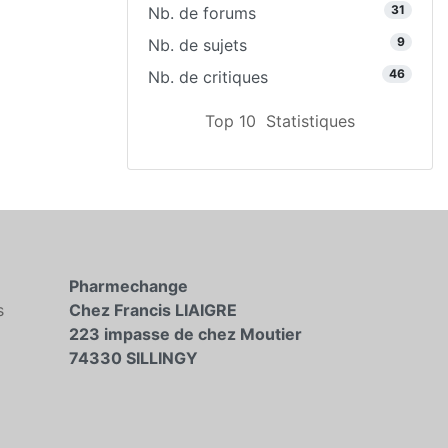
31
Nb. de forums
9
Nb. de sujets
46
Nb. de critiques
Top 10
Statistiques
Pharmechange
s
Chez Francis LIAIGRE
223 impasse de chez Moutier
74330 SILLINGY