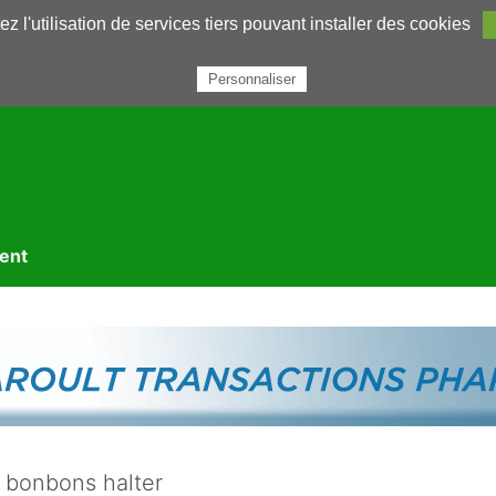
z l'utilisation de services tiers pouvant installer des cookies
rairie
Annuaires
Petites annonces
Nous contacter
Personnaliser
ment
e bonbons halter