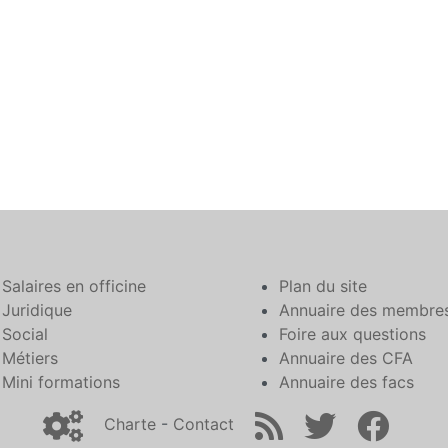
Salaires en officine
Plan du site
Juridique
Annuaire des membre
Social
Foire aux questions
Métiers
Annuaire des CFA
Mini formations
Annuaire des facs
Charte
-
Contact