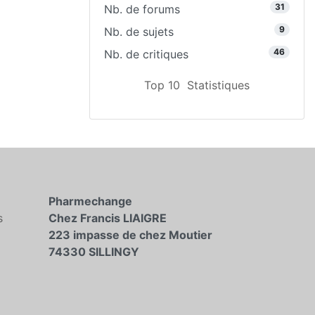
31
Nb. de forums
9
Nb. de sujets
46
Nb. de critiques
Top 10
Statistiques
Pharmechange
s
Chez Francis LIAIGRE
223 impasse de chez Moutier
74330 SILLINGY