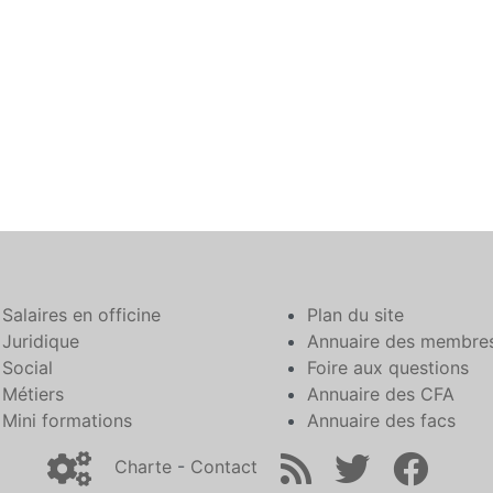
Salaires en officine
Plan du site
Juridique
Annuaire des membre
Social
Foire aux questions
Métiers
Annuaire des CFA
Mini formations
Annuaire des facs
Charte
-
Contact