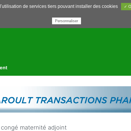
utilisation de services tiers pouvant installer des cookies
✓ O
rairie
Annuaires
Petites annonces
Nous contacter
Personnaliser
ment
congé maternité adjoint