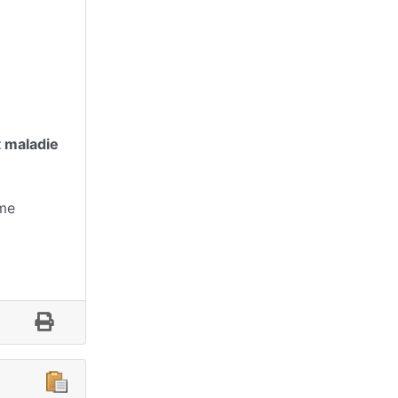
t maladie
ime