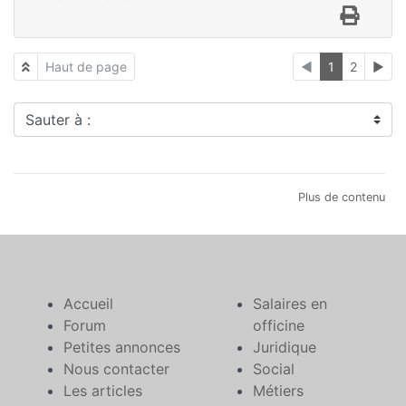
Haut de page
◄
1
2
►
Sauter à :
Plus de contenu
Accueil
Salaires en
Forum
officine
Petites annonces
Juridique
Nous contacter
Social
Les articles
Métiers