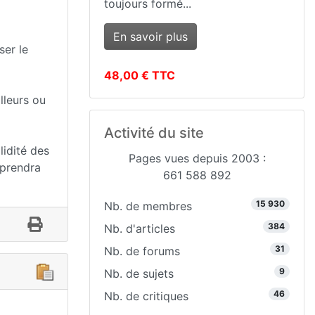
toujours formé...
En savoir plus
ser le
48,00 € TTC
lleurs ou
Activité du site
lidité des
Pages vues depuis 2003 :
 prendra
661 588 892
15 930
Nb. de membres
384
Nb. d'articles
31
Nb. de forums
9
Nb. de sujets
46
Nb. de critiques