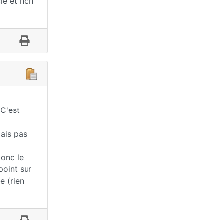
ie et non
 C'est
mais pas
Donc le
point sur
e (rien