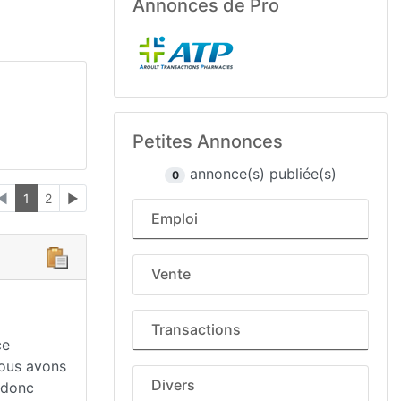
Annonces de Pro
Petites Annonces
annonce(s) publiée(s)
0
◄
1
2
►
Emploi
Vente
Transactions
ce
nous avons
Divers
 donc