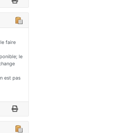
e faire
onible; le
 change
 n est pas