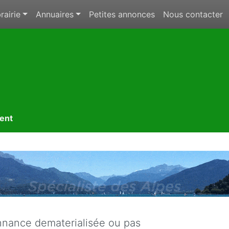
rairie
Annuaires
Petites annonces
Nous contacter
ment
nance dematerialisée ou pas