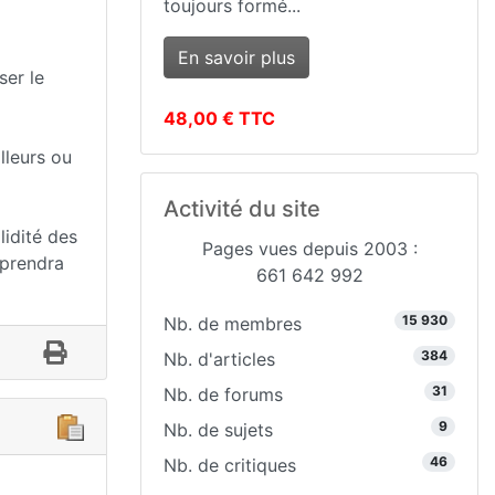
toujours formé...
En savoir plus
ser le
48,00 € TTC
lleurs ou
Activité du site
lidité des
Pages vues depuis 2003 :
 prendra
661 642 992
15 930
Nb. de membres
384
Nb. d'articles
31
Nb. de forums
9
Nb. de sujets
46
Nb. de critiques