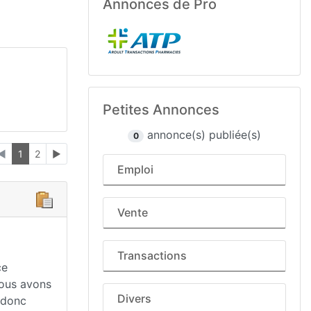
Annonces de Pro
Petites Annonces
annonce(s) publiée(s)
0
◄
1
2
►
Emploi
Vente
Transactions
ce
nous avons
Divers
 donc