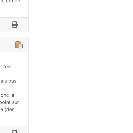
ie et non
 C'est
mais pas
Donc le
point sur
e (rien