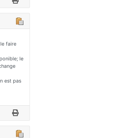
e faire
onible; le
 change
 n est pas