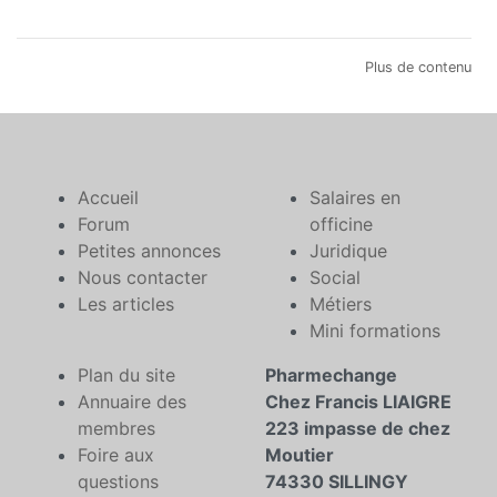
Plus de contenu
Accueil
Salaires en
Forum
officine
Petites annonces
Juridique
Nous contacter
Social
Les articles
Métiers
Mini formations
Plan du site
Pharmechange
Annuaire des
Chez Francis LIAIGRE
membres
223 impasse de chez
Foire aux
Moutier
questions
74330 SILLINGY