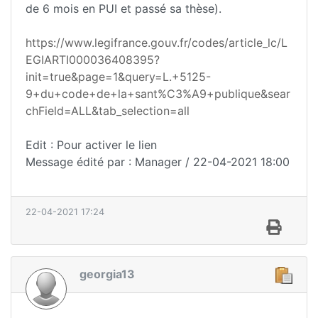
de 6 mois en PUI et passé sa thèse).
https://www.legifrance.gouv.fr/codes/article_lc/L
EGIARTI000036408395?
init=true&page=1&query=L.+5125-
9+du+code+de+la+sant%C3%A9+publique&sear
chField=ALL&tab_selection=all
Edit : Pour activer le lien
Message édité par : Manager / 22-04-2021 18:00
22-04-2021 17:24
georgia13