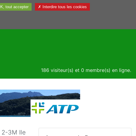
K, tout accepter
✗ Interdire tous les cookies
Utile
186 visiteur(s) et 0 membre(s) en ligne.
 2-3M Ile