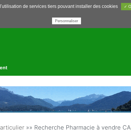
utilisation de services tiers pouvant installer des cookies
✓ O
rairie
Annuaires
Petites annonces
Nous contacter
Personnaliser
ment
articulier
»» Recherche Pharmacie à vendre CA