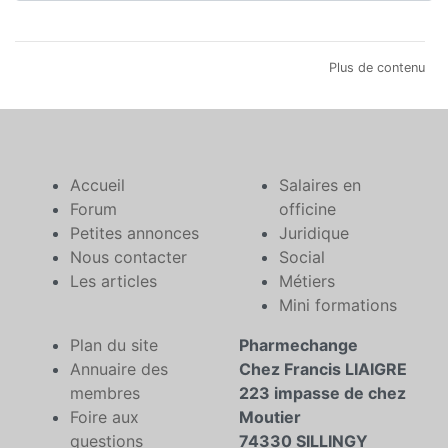
Plus de contenu
Accueil
Salaires en
Forum
officine
Petites annonces
Juridique
Nous contacter
Social
Les articles
Métiers
Mini formations
Plan du site
Pharmechange
Annuaire des
Chez Francis LIAIGRE
membres
223 impasse de chez
Foire aux
Moutier
questions
74330 SILLINGY