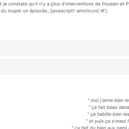
 je constate qu'il n'y a plus d'interventions de Poussin et
 du louper un épisode...!javascript!: emoticon(':#');
" moi j'aime bien l
" ça fait beau dans
" ça habille bien l
" et puis ça s'meut 
" ça fait du bien aux gens