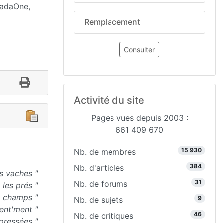
 PadaOne,
Remplacement
Consulter
Activité du site
Pages vues depuis 2003 :
661 409 670
15 930
Nb. de membres
384
Nb. d'articles
es vaches "
31
Nb. de forums
 les prés "
es champs "
9
Nb. de sujets
lent'ment "
46
Nb. de critiques
 pressées "