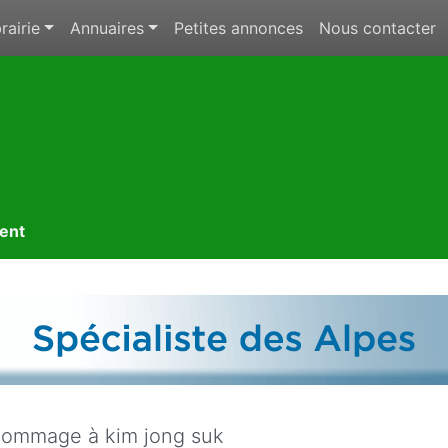
rairie
Annuaires
Petites annonces
Nous contacter
ment
ommage à kim jong suk