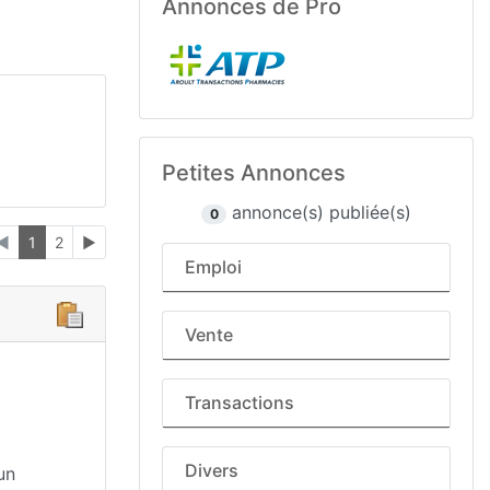
Annonces de Pro
Petites Annonces
annonce(s) publiée(s)
0
◄
1
2
►
Emploi
Vente
Transactions
Divers
un