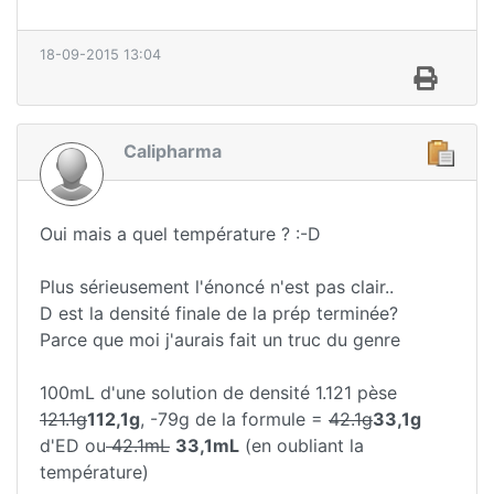
18-09-2015 13:04
Calipharma
Oui mais a quel température ? :-D
Plus sérieusement l'énoncé n'est pas clair..
D est la densité finale de la prép terminée?
Parce que moi j'aurais fait un truc du genre
100mL d'une solution de densité 1.121 pèse
121.1g
112,1g
, -79g de la formule =
42.1g
33,1g
d'ED ou
42.1mL
33,1mL
(en oubliant la
température)