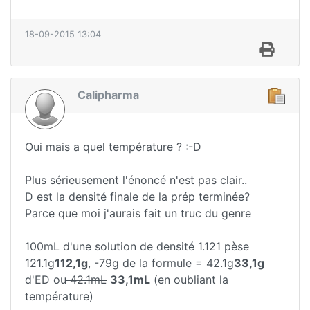
18-09-2015 13:04
Calipharma
Oui mais a quel température ? :-D
Plus sérieusement l'énoncé n'est pas clair..
D est la densité finale de la prép terminée?
Parce que moi j'aurais fait un truc du genre
100mL d'une solution de densité 1.121 pèse
121.1g
112,1g
, -79g de la formule =
42.1g
33,1g
d'ED ou
42.1mL
33,1mL
(en oubliant la
température)