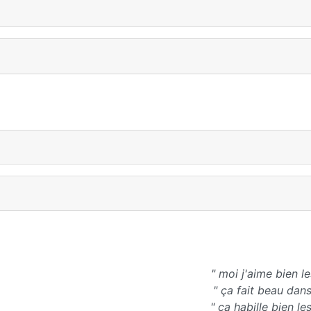
" moi j'aime bien l
" ça fait beau dans
" ça habille bien l