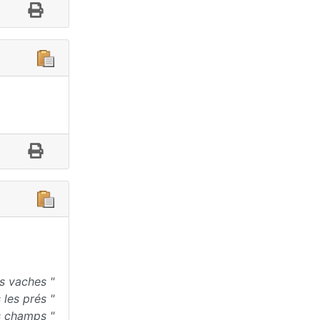
es vaches "
 les prés "
es champs "