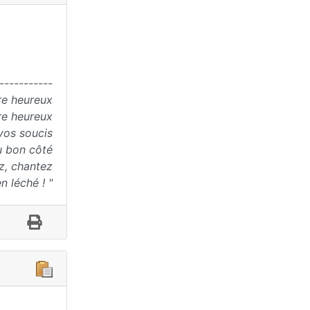
-----------
tre heureux
re heureux
vos soucis
u bon côté
z, chantez
n léché ! "