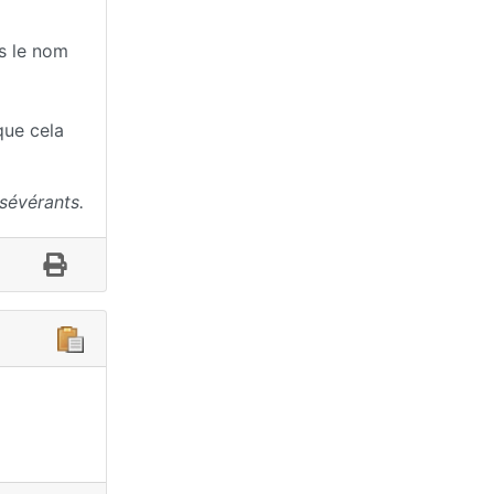
us le nom
que cela
sévérants.