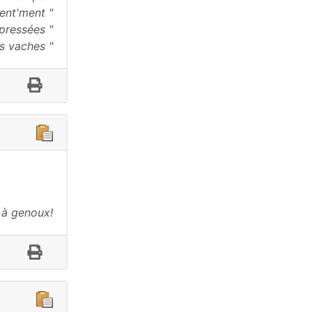
lent'ment "
 pressées "
es vaches "
 à genoux!