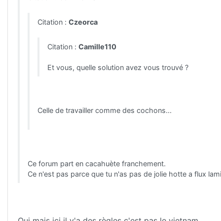
Citation :
Czeorca
Citation :
Camille110
Et vous, quelle solution avez vous trouvé ?
Celle de travailler comme des cochons...
Ce forum part en cacahuète franchement.
Ce n'est pas parce que tu n'as pas de jolie hotte a flux la
Oui mais ici il y'a des règles c'est pas le vietnam.