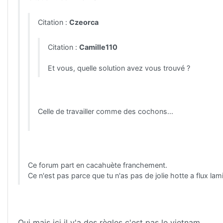
Citation :
Czeorca
Citation :
Camille110
Et vous, quelle solution avez vous trouvé ?
Celle de travailler comme des cochons...
Ce forum part en cacahuète franchement.
Ce n'est pas parce que tu n'as pas de jolie hotte a flux la
Oui mais ici il y'a des règles c'est pas le vietnam.