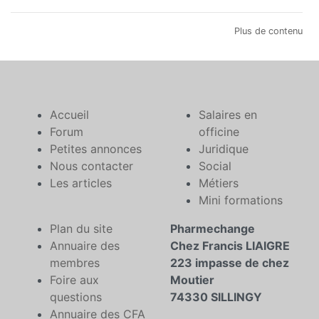
Plus de contenu
Accueil
Salaires en
Forum
officine
Petites annonces
Juridique
Nous contacter
Social
Les articles
Métiers
Mini formations
Plan du site
Pharmechange
Annuaire des
Chez Francis LIAIGRE
membres
223 impasse de chez
Foire aux
Moutier
questions
74330 SILLINGY
Annuaire des CFA