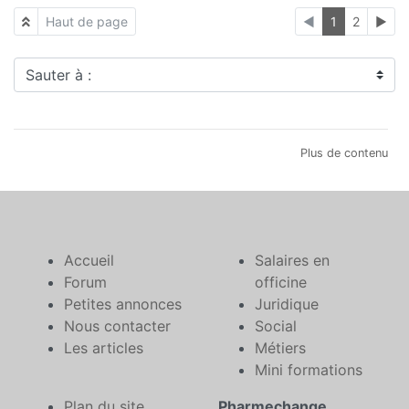
Haut de page
◄
1
2
►
Sauter à :
Plus de contenu
Accueil
Salaires en
Forum
officine
Petites annonces
Juridique
Nous contacter
Social
Les articles
Métiers
Mini formations
Plan du site
Pharmechange