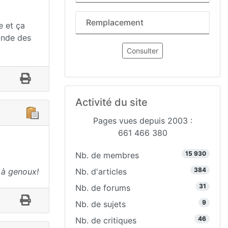
Remplacement
e et ça
ande des
Consulter
Activité du site
Pages vues depuis 2003 :
661 466 380
15 930
Nb. de membres
384
 à genoux!
Nb. d'articles
31
Nb. de forums
9
Nb. de sujets
46
Nb. de critiques