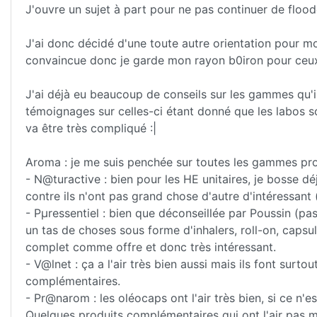
J'ouvre un sujet à part pour ne pas continuer de flood
J'ai donc décidé d'une toute autre orientation pour mo
convaincue donc je garde mon rayon b0iron pour ceux q
J'ai déjà eu beaucoup de conseils sur les gammes qu'il 
témoignages sur celles-ci étant donné que les labos so
va être très compliqué :|
Aroma : je me suis penchée sur toutes les gammes pr
- N@turactive : bien pour les HE unitaires, je bosse dé
contre ils n'ont pas grand chose d'autre d'intéressan
- Pµressentiel : bien que déconseillée par Poussin (pa
un tas de choses sous forme d'inhalers, roll-on, capsul
complet comme offre et donc très intéressant.
- V@lnet : ça a l'air très bien aussi mais ils font surtou
complémentaires.
- Pr@narom : les oléocaps ont l'air très bien, si ce n'
Quelques produits complémentaires qui ont l'air pas ma