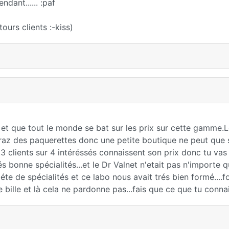
dant...... :paf
urs clients :-kiss)
c" et que tout le monde se bat sur les prix sur cette gamme.
raz des paquerettes donc une petite boutique ne peut que s
3 clients sur 4 intéréssés connaissent son prix donc tu vas 
 bonne spécialités...et le Dr Valnet n'etait pas n'importe qui
e de spécialités et ce labo nous avait trés bien formé....f
bille et là cela ne pardonne pas...fais que ce que tu connai