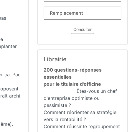
Remplacement
pas
Consulter
de
mplanter
Librairie
200 questions-réponses
er ça. Par
essentielles
pour le titulaire d'officine
proposent
Êtes-vous un chef
raît archi
d'entreprise optimiste ou
pessimiste ?
Comment réorienter sa stratégie
vers la rentabilité ?
même).
Comment réussir le regroupement