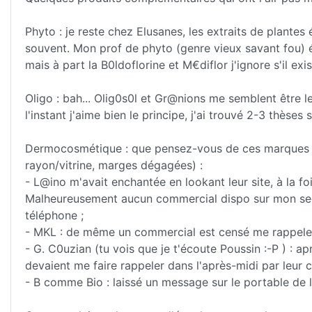
Phyto : je reste chez Elusanes, les extraits de plantes
souvent. Mon prof de phyto (genre vieux savant fou) é
mais à part la B0ldoflorine et M€diflor j'ignore s'il ex
Oligo : bah... Olig0s0l et Gr@nions me semblent être le
l'instant j'aime bien le principe, j'ai trouvé 2-3 thèses 
Dermocosmétique : que pensez-vous de ces marques (t
rayon/vitrine, marges dégagées) :
- L@ino m'avait enchantée en lookant leur site, à la fo
Malheureusement aucun commercial dispo sur mon secteu
téléphone ;
- MKL : de même un commercial est censé me rappeler 
- G. C0uzian (tu vois que je t'écoute Poussin :-P ) : a
devaient me faire rappeler dans l'après-midi par leur co
- B comme Bio : laissé un message sur le portable de 