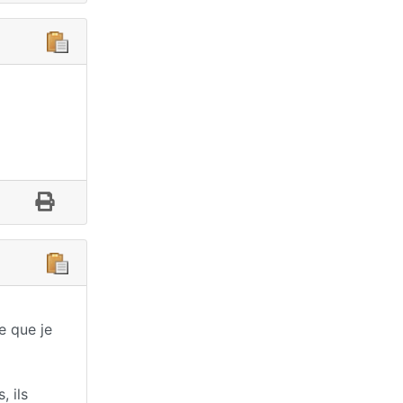
e que je
, ils