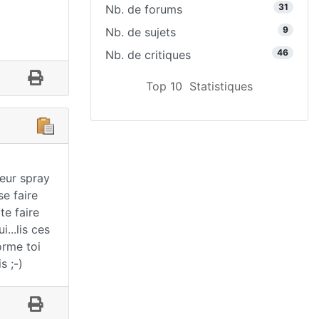
31
Nb. de forums
9
Nb. de sujets
46
Nb. de critiques
Top 10
Statistiques
Leur spray
e faire
te faire
...lis ces
orme toi
s ;-)