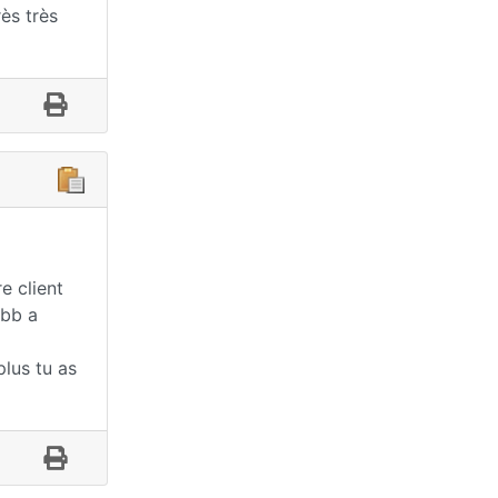
rès très
e client
 bb a
plus tu as