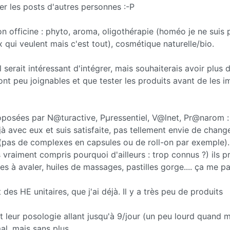
er les posts d'autres personnes :-P
n officine : phyto, aroma, oligothérapie (homéo je ne suis 
ui veulent mais c'est tout), cosmétique naturelle/bio.
serait intéressant d'intégrer, mais souhaiterais avoir plus 
nt peu joignables et que tester les produits avant de les i
oposées par N@turactive, Pµressentiel, V@lnet, Pr@narom :
jà avec eux et suis satisfaite, pas tellement envie de chang
t (pas de complexes en capsules ou de roll-on par exemple).
s vraiment compris pourquoi d'ailleurs : trop connus ?) ils 
es à avaler, huiles de massages, pastilles gorge.... ça me pa
t des HE unitaires, que j'ai déjà. Il y a très peu de produits
est leur posologie allant jusqu'à 9/jour (un peu lourd quand 
l, mais sans plus...