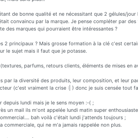
 étant de bonne qualité et ne nécessitant que 2 gélules/jour 
tait convaincu par la marque. Je pense compléter par des 
iste des marques qui pourraient être intéressantes ?
s 2 principaux ? Mais grosse formation à la clé c'est certai
sur le sujet mais il faut que je potasse.
extures, parfums, retours clients, éléments de mises en a
is par la diversité des produits, leur composition, et leur p
r (c'est vraiment la crise :| ) donc je suis censée tout fa
depuis lundi mais je le sens moyen :-( ;
près un mail ils m'ont appelée lundi matin super enthousiaste
mmercial.... bah voilà c'était lundi j'attends toujours ;
la commerciale, qui ne m'a jamais rappelée non plus.