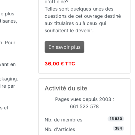
d'officine?
Telles sont quelques-unes des
le plus
questions de cet ouvrage destiné
tisanes,
aux titulaires ou à ceux qui
souhaitent le devenir...
n. Pour
En savoir plus
36,00 € TTC
vant en
ackaging.
ire par
Activité du site
Pages vues depuis 2003 :
661 523 578
s et
15 930
Nb. de membres
384
Nb. d'articles