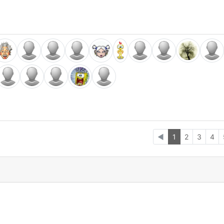
◄
1
2
3
4