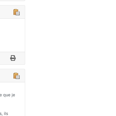
e que je
, ils