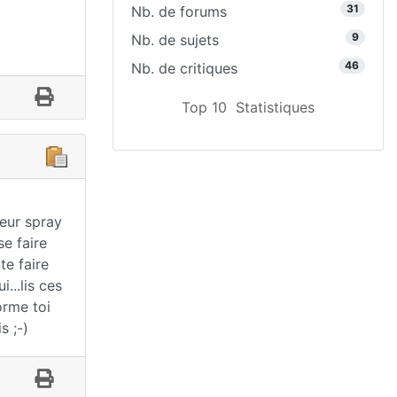
31
Nb. de forums
9
Nb. de sujets
46
Nb. de critiques
Top 10
Statistiques
Leur spray
e faire
te faire
...lis ces
orme toi
s ;-)