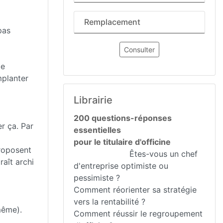
Remplacement
pas
Consulter
de
mplanter
Librairie
200 questions-réponses
er ça. Par
essentielles
pour le titulaire d'officine
proposent
Êtes-vous un chef
raît archi
d'entreprise optimiste ou
pessimiste ?
Comment réorienter sa stratégie
vers la rentabilité ?
même).
Comment réussir le regroupement