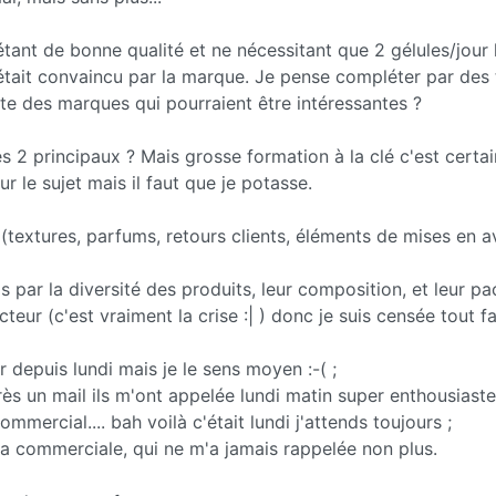
 étant de bonne qualité et ne nécessitant que 2 gélules/jour 
tait convaincu par la marque. Je pense compléter par des 
iste des marques qui pourraient être intéressantes ?
s 2 principaux ? Mais grosse formation à la clé c'est certai
sur le sujet mais il faut que je potasse.
extures, parfums, retours clients, éléments de mises en a
is par la diversité des produits, leur composition, et leur p
r (c'est vraiment la crise :| ) donc je suis censée tout fa
depuis lundi mais je le sens moyen :-( ;
près un mail ils m'ont appelée lundi matin super enthousiaste
mmercial.... bah voilà c'était lundi j'attends toujours ;
la commerciale, qui ne m'a jamais rappelée non plus.