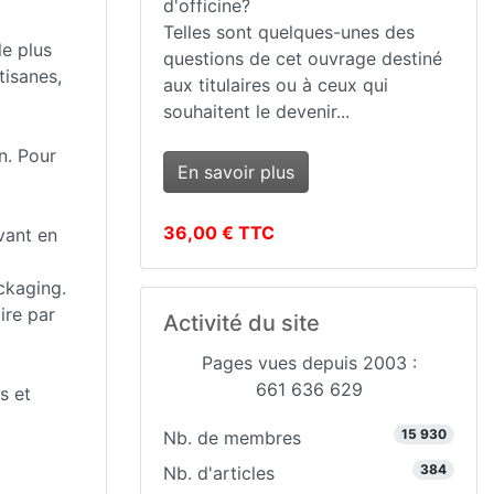
d'officine?
Telles sont quelques-unes des
le plus
questions de cet ouvrage destiné
tisanes,
aux titulaires ou à ceux qui
souhaitent le devenir...
n. Pour
En savoir plus
36,00 € TTC
vant en
ackaging.
ire par
Activité du site
Pages vues depuis 2003 :
661 636 629
s et
15 930
Nb. de membres
384
Nb. d'articles