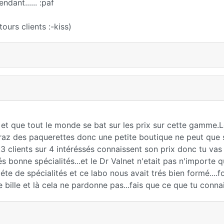
dant...... :paf
urs clients :-kiss)
c" et que tout le monde se bat sur les prix sur cette gamme.
raz des paquerettes donc une petite boutique ne peut que s
3 clients sur 4 intéréssés connaissent son prix donc tu vas 
 bonne spécialités...et le Dr Valnet n'etait pas n'importe qui
e de spécialités et ce labo nous avait trés bien formé....f
bille et là cela ne pardonne pas...fais que ce que tu connai