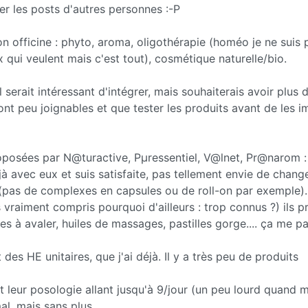
er les posts d'autres personnes :-P
n officine : phyto, aroma, oligothérapie (homéo je ne suis 
ui veulent mais c'est tout), cosmétique naturelle/bio.
serait intéressant d'intégrer, mais souhaiterais avoir plus 
nt peu joignables et que tester les produits avant de les i
oposées par N@turactive, Pµressentiel, V@lnet, Pr@narom :
jà avec eux et suis satisfaite, pas tellement envie de chang
t (pas de complexes en capsules ou de roll-on par exemple).
s vraiment compris pourquoi d'ailleurs : trop connus ?) ils 
es à avaler, huiles de massages, pastilles gorge.... ça me pa
t des HE unitaires, que j'ai déjà. Il y a très peu de produits
est leur posologie allant jusqu'à 9/jour (un peu lourd quand 
l, mais sans plus...