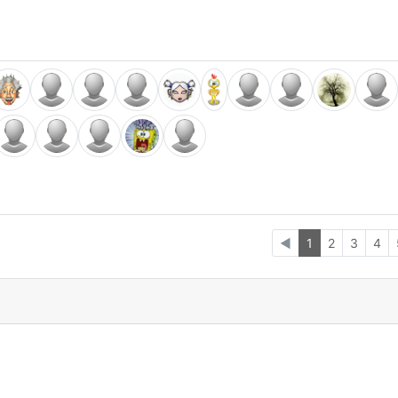
◄
1
2
3
4