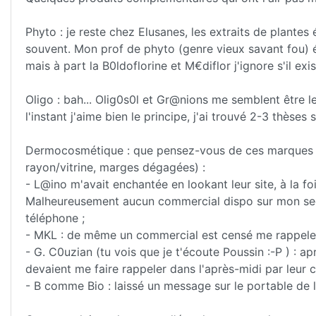
Phyto : je reste chez Elusanes, les extraits de plantes
souvent. Mon prof de phyto (genre vieux savant fou) é
mais à part la B0ldoflorine et M€diflor j'ignore s'il ex
Oligo : bah... Olig0s0l et Gr@nions me semblent être le
l'instant j'aime bien le principe, j'ai trouvé 2-3 thèses 
Dermocosmétique : que pensez-vous de ces marques (t
rayon/vitrine, marges dégagées) :
- L@ino m'avait enchantée en lookant leur site, à la fo
Malheureusement aucun commercial dispo sur mon secteu
téléphone ;
- MKL : de même un commercial est censé me rappeler 
- G. C0uzian (tu vois que je t'écoute Poussin :-P ) : a
devaient me faire rappeler dans l'après-midi par leur co
- B comme Bio : laissé un message sur le portable de 