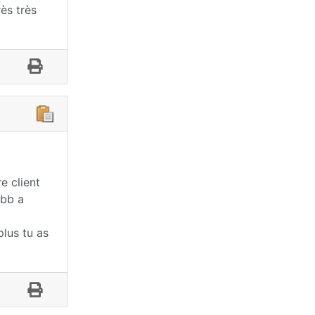
rès très
e client
 bb a
plus tu as