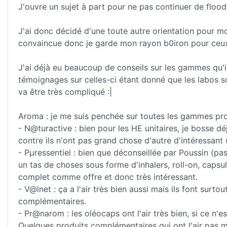
J'ouvre un sujet à part pour ne pas continuer de flood
J'ai donc décidé d'une toute autre orientation pour mo
convaincue donc je garde mon rayon b0iron pour ceux q
J'ai déjà eu beaucoup de conseils sur les gammes qu'il 
témoignages sur celles-ci étant donné que les labos so
va être très compliqué :|
Aroma : je me suis penchée sur toutes les gammes pr
- N@turactive : bien pour les HE unitaires, je bosse dé
contre ils n'ont pas grand chose d'autre d'intéressan
- Pµressentiel : bien que déconseillée par Poussin (pa
un tas de choses sous forme d'inhalers, roll-on, capsul
complet comme offre et donc très intéressant.
- V@lnet : ça a l'air très bien aussi mais ils font surtou
complémentaires.
- Pr@narom : les oléocaps ont l'air très bien, si ce n'
Quelques produits complémentaires qui ont l'air pas ma