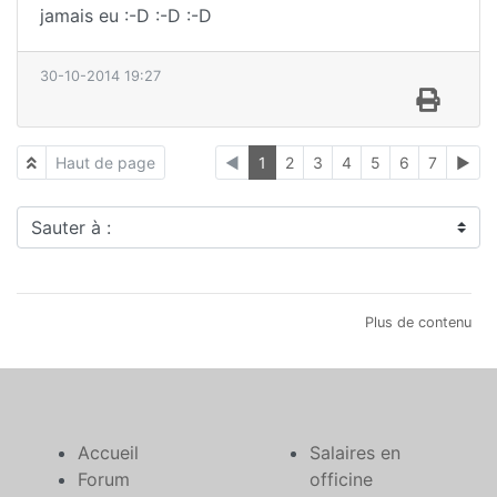
jamais eu :-D :-D :-D
30-10-2014 19:27
Haut de page
◄
1
2
3
4
5
6
7
►
Sauter à :
Plus de contenu
Accueil
Salaires en
Forum
officine