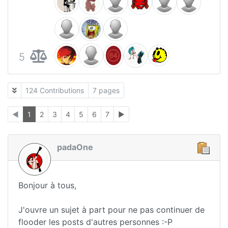
5
124 Contributions
7 pages
◄
1
2
3
4
5
6
7
►
padaOne
Bonjour à tous,
J'ouvre un sujet à part pour ne pas continuer de
flooder les posts d'autres personnes :-P