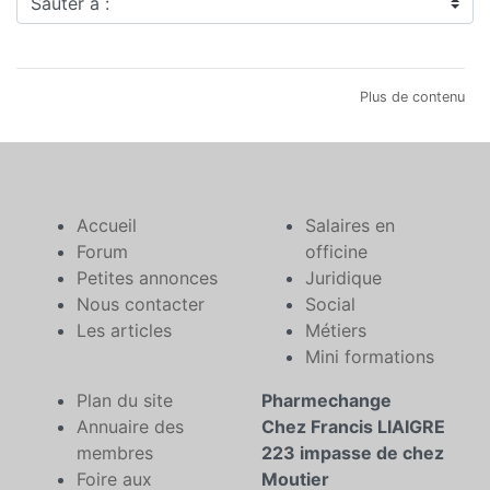
Plus de contenu
Accueil
Salaires en
Forum
officine
Petites annonces
Juridique
Nous contacter
Social
Les articles
Métiers
Mini formations
Plan du site
Pharmechange
Annuaire des
Chez Francis LIAIGRE
membres
223 impasse de chez
Foire aux
Moutier