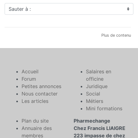
Sauter à :
Plus de contenu
Accueil
Salaires en
Forum
officine
Petites annonces
Juridique
Nous contacter
Social
Les articles
Métiers
Mini formations
Plan du site
Pharmechange
Annuaire des
Chez Francis LIAIGRE
membres
223 impasse de chez