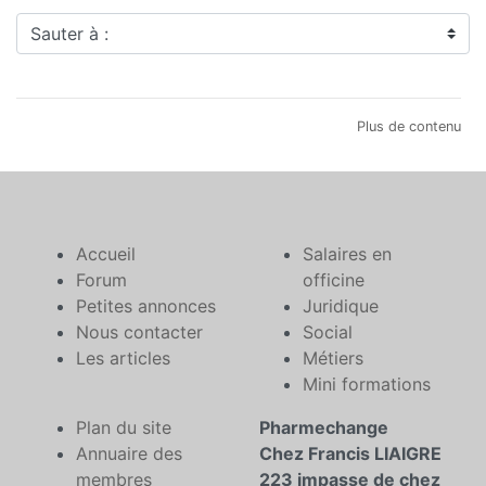
Sauter à :
Plus de contenu
Accueil
Salaires en
Forum
officine
Petites annonces
Juridique
Nous contacter
Social
Les articles
Métiers
Mini formations
Plan du site
Pharmechange
Annuaire des
Chez Francis LIAIGRE
membres
223 impasse de chez