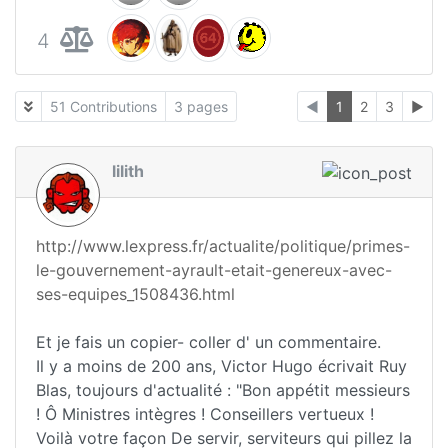
4
51 Contributions
3 pages
◄
1
2
3
►
lilith
http://www.lexpress.fr/actualite/politique/primes-
le-gouvernement-ayrault-etait-genereux-avec-
ses-equipes_1508436.html
Et je fais un copier- coller d' un commentaire.
Il y a moins de 200 ans, Victor Hugo écrivait Ruy
Blas, toujours d'actualité : "Bon appétit messieurs
! Ô Ministres intègres ! Conseillers vertueux !
Voilà votre façon De servir, serviteurs qui pillez la