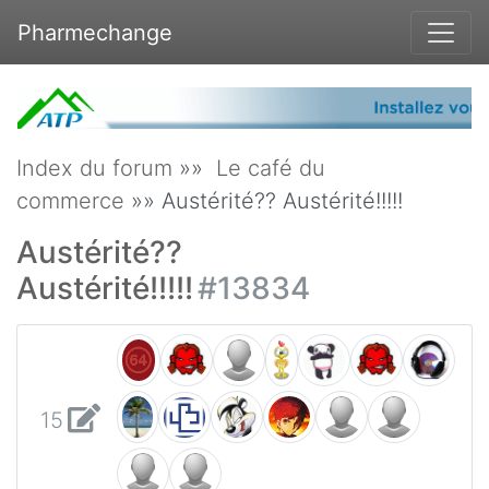
Pharmechange
Index du forum
»»
Le café du
commerce
»» Austérité?? Austérité!!!!!
Austérité??
Austérité!!!!!
#13834
15