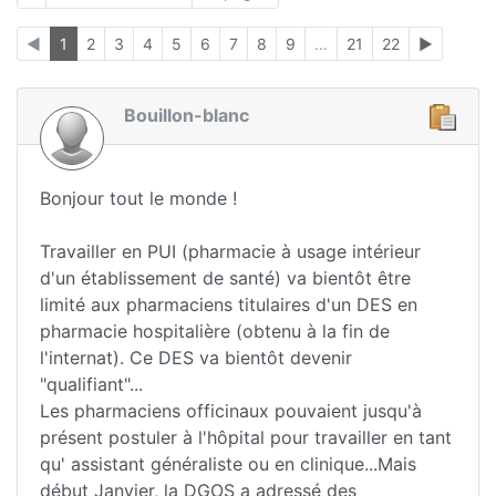
◄
1
2
3
4
5
6
7
8
9
…
21
22
►
Bouillon-blanc
Bonjour tout le monde !
Travailler en PUI (pharmacie à usage intérieur
d'un établissement de santé) va bientôt être
limité aux pharmaciens titulaires d'un DES en
pharmacie hospitalière (obtenu à la fin de
l'internat). Ce DES va bientôt devenir
"qualifiant"...
Les pharmaciens officinaux pouvaient jusqu'à
présent postuler à l'hôpital pour travailler en tant
qu' assistant généraliste ou en clinique...Mais
début Janvier, la DGOS a adressé des