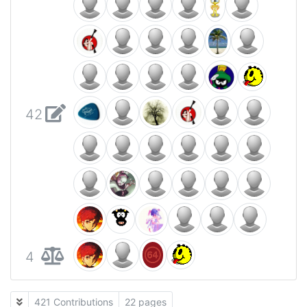
42
4
421 Contributions
22 pages