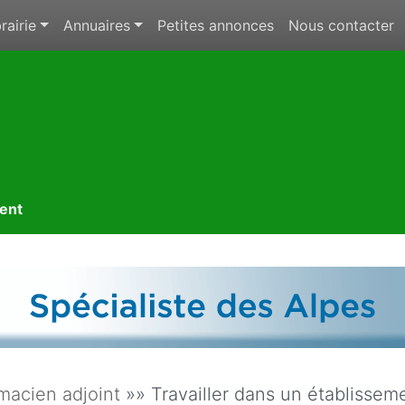
rairie
Annuaires
Petites annonces
Nous contacter
ment
macien adjoint
»» Travailler dans un établissem