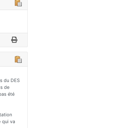
res du DES
ts de
pas été
tation
 qui va