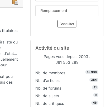
Remplacement
Consulter
titulaires
raliste ou
Activité du site
e
 d'état...
Pages vues depuis 2003 :
tuellement
661 553 289
pour
15 930
Nb. de membres
nat pour
384
Nb. d'articles
sus des
31
Nb. de forums
9
Nb. de sujets
46
Nb. de critiques