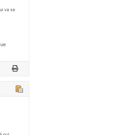
ui va se
tue
é qui