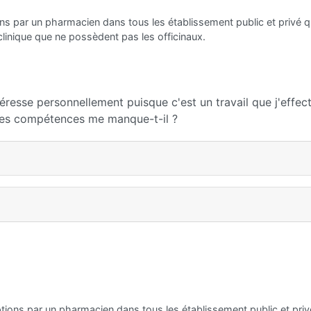
ons par un pharmacien dans tous les établissement public et privé q
inique que ne possèdent pas les officinaux.
éresse personnellement puisque c'est un travail que j'effec
lles compétences me manque-t-il ?
ptions par un pharmacien dans tous les établissement public et priv