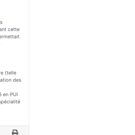
ts
ant cette
ermettait
s
e (telle
dation des
té en PUI
pécialité