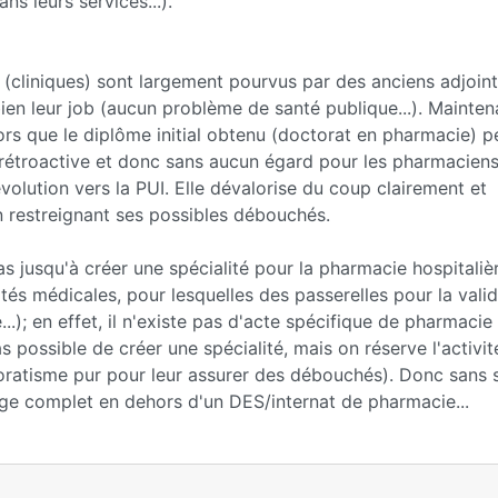
ns leurs services...).
(cliniques) sont largement pourvus par des anciens adjoin
 bien leur job (aucun problème de santé publique...). Mainten
lors que le diplôme initial obtenu (doctorat en pharmacie) p
e rétroactive et donc sans aucun égard pour les pharmacien
volution vers la PUI. Elle dévalorise du coup clairement et
n restreignant ses possibles débouchés.
s jusqu'à créer une spécialité pour la pharmacie hospitalièr
ités médicales, pour lesquelles des passerelles pour la vali
.); en effet, il n'existe pas d'acte spécifique de pharmacie
 pas possible de créer une spécialité, mais on réserve l'activi
oratisme pur pour leur assurer des débouchés). Donc sans s
lage complet en dehors d'un DES/internat de pharmacie...