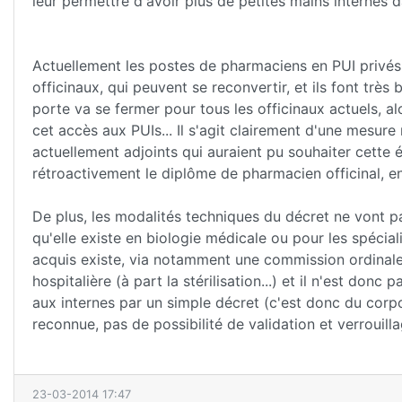
leur permettre d'avoir plus de petites mains internes da
Actuellement les postes de pharmaciens en PUI privés 
officinaux, qui peuvent se reconvertir, et ils font très
porte va se fermer pour tous les officinaux actuels, a
cet accès aux PUIs... Il s'agit clairement d'une mesur
actuellement adjoints qui auraient pu souhaiter cette é
rétroactivement le diplôme de pharmacien officinal, e
De plus, les modalités techniques du décret ne vont pa
qu'elle existe en biologie médicale ou pour les spécial
acquis existe, via notamment une commission ordinale..
hospitalière (à part la stérilisation...) et il n'est donc
aux internes par un simple décret (c'est donc du corp
reconnue, pas de possibilité de validation et verrouil
23-03-2014 17:47