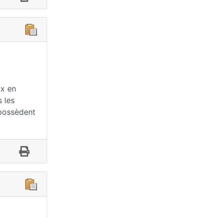
ux en
 les
 possèdent