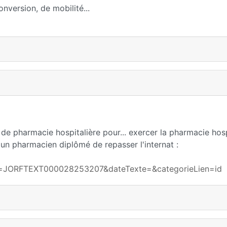
onversion, de mobilité...
 de pharmacie hospitalière pour... exercer la pharmacie hosp
r un pharmacien diplômé de repasser l'internat :
exte=JORFTEXT000028253207&dateTexte=&categorieLien=id