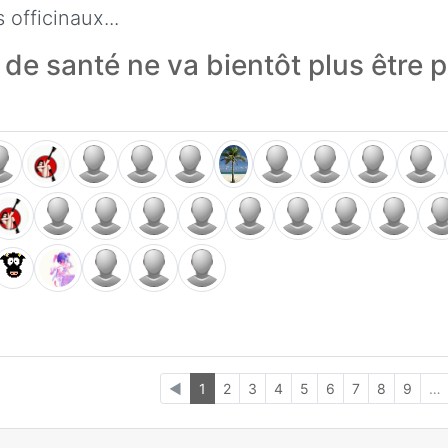
 officinaux...
 de santé ne va bientôt plus être 
◄
1
2
3
4
5
6
7
8
9
…