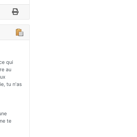
ce qui
tre au
Aux
e, tu n'as
'une
 ne te