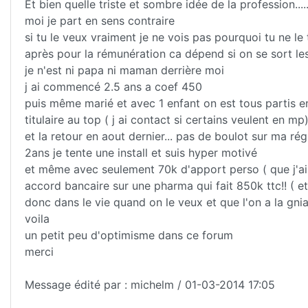
Et bien quelle triste et sombre idée de la profession.....
moi je part en sens contraire
si tu le veux vraiment je ne vois pas pourquoi tu ne le t
après pour la rémunération ca dépend si on se sort les 
je n'est ni papa ni maman derrière moi
j ai commencé 2.5 ans a coef 450
puis même marié et avec 1 enfant on est tous partis e
titulaire au top ( j ai contact si certains veulent en mp
et la retour en aout dernier... pas de boulot sur ma ré
2ans je tente une install et suis hyper motivé
et même avec seulement 70k d'apport perso ( que j'a
accord bancaire sur une pharma qui fait 850k ttc!! ( e
donc dans le vie quand on le veux et que l'on a la gnia
voila
un petit peu d'optimisme dans ce forum
merci
Message édité par : michelm / 01-03-2014 17:05