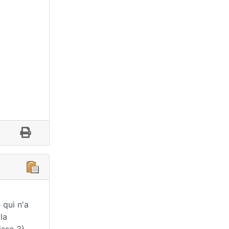
 qui n'a
la