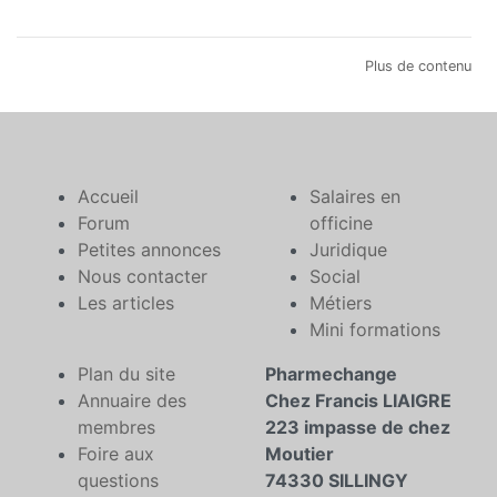
Plus de contenu
Accueil
Salaires en
Forum
officine
Petites annonces
Juridique
Nous contacter
Social
Les articles
Métiers
Mini formations
Plan du site
Pharmechange
Annuaire des
Chez Francis LIAIGRE
membres
223 impasse de chez
Foire aux
Moutier
questions
74330 SILLINGY