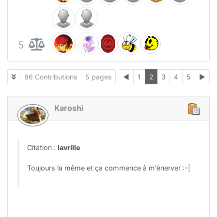
5
86 Contributions
5 pages
◄
1
2
3
4
5
►
Karoshi
Citation :
lavrille
Toujours la même et ça commence à m'énerver :-|