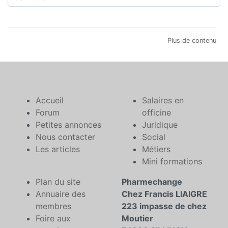
Plus de contenu
Accueil
Salaires en
Forum
officine
Petites annonces
Juridique
Nous contacter
Social
Les articles
Métiers
Mini formations
Plan du site
Pharmechange
Annuaire des
Chez Francis LIAIGRE
membres
223 impasse de chez
Foire aux
Moutier