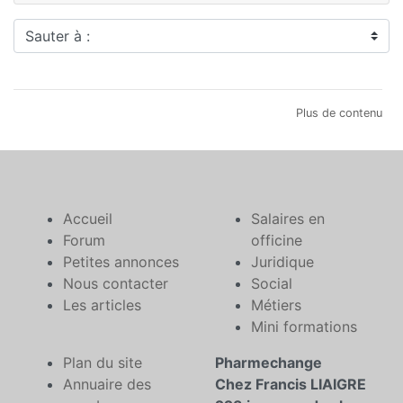
Sauter à :
Plus de contenu
Accueil
Salaires en
Forum
officine
Petites annonces
Juridique
Nous contacter
Social
Les articles
Métiers
Mini formations
Plan du site
Pharmechange
Annuaire des
Chez Francis LIAIGRE