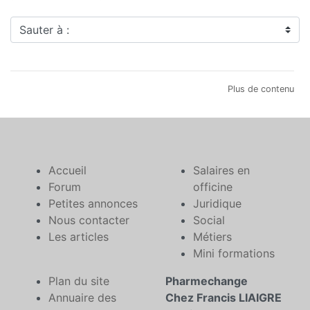
Sauter à :
Plus de contenu
Accueil
Salaires en
Forum
officine
Petites annonces
Juridique
Nous contacter
Social
Les articles
Métiers
Mini formations
Plan du site
Pharmechange
Annuaire des
Chez Francis LIAIGRE