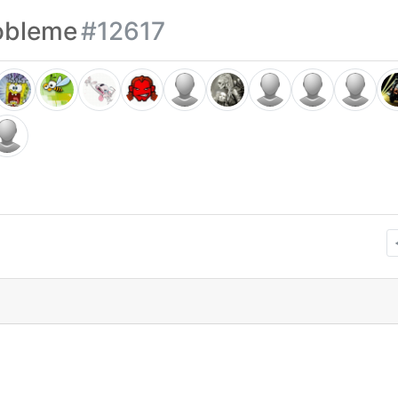
robleme
#12617