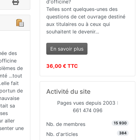
d'officine?
Telles sont quelques-unes des
questions de cet ouvrage destiné
aux titulaires ou à ceux qui
souhaitent le devenir...
En savoir plus
rnée des
fficine
36,00 € TTC
roblèmes de
té ...tout
elle fait
pportun de
Activité du site
mauvaise
Pages vues depuis 2003 :
tait sa
661 474 096
 ses
r aller
15 930
Nb. de membres
ésenter une
384
Nb. d'articles