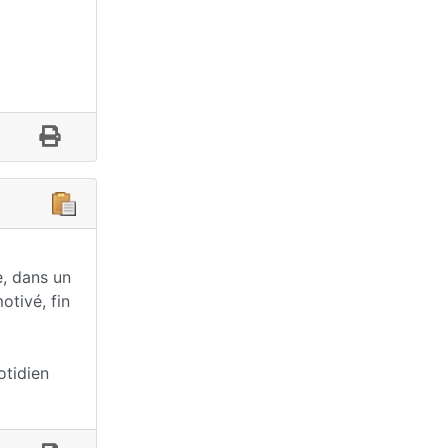
e, dans un
otivé, fin
otidien