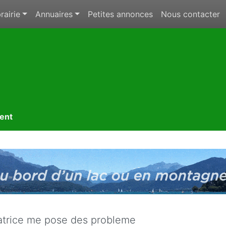
rairie
Annuaires
Petites annonces
Nous contacter
ment
trice me pose des probleme