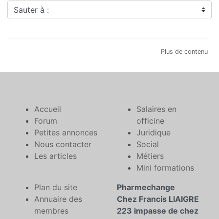
Sauter à :
Plus de contenu
Accueil
Salaires en
Forum
officine
Petites annonces
Juridique
Nous contacter
Social
Les articles
Métiers
Mini formations
Plan du site
Pharmechange
Annuaire des
Chez Francis LIAIGRE
membres
223 impasse de chez