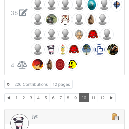
38
4
226 Contributions
12 pages
◄
1
2
3
4
5
6
7
8
9
10
11
12
►
jyt