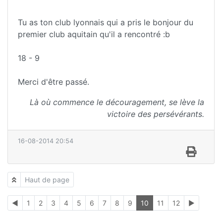
Tu as ton club lyonnais qui a pris le bonjour du
premier club aquitain qu'il a rencontré :b
18 - 9
Merci d'être passé.
Là où commence le découragement, se lève la
victoire des persévérants.
16-08-2014 20:54
Haut de page
◄
1
2
3
4
5
6
7
8
9
10
11
12
►