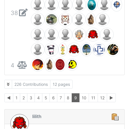
38
4
226 Contributions
12 pages
◄
1
2
3
4
5
6
7
8
9
10
11
12
►
lilith