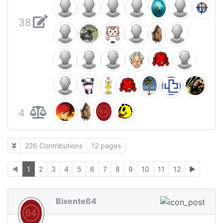
38
4
226 Contributions
12 pages
◄
1
2
3
4
5
6
7
8
9
10
11
12
►
Bixente64