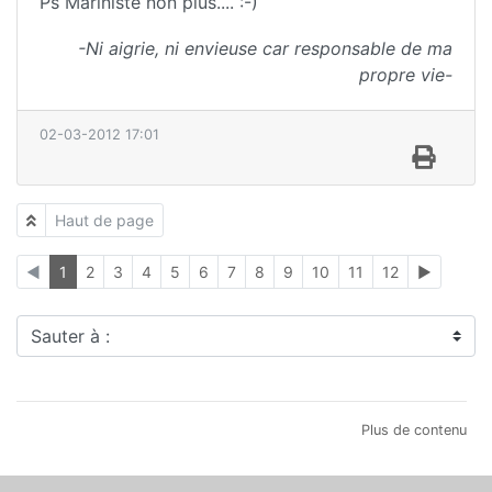
Ps Mariniste non plus.... :-)
-Ni aigrie, ni envieuse car responsable de ma
propre vie-
02-03-2012 17:01
Haut de page
◄
1
2
3
4
5
6
7
8
9
10
11
12
►
Sauter à :
Plus de contenu