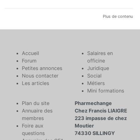
Plus de contenu
Accueil
Salaires en
Forum
officine
Petites annonces
Juridique
Nous contacter
Social
Les articles
Métiers
Mini formations
Plan du site
Pharmechange
Annuaire des
Chez Francis LIAIGRE
membres
223 impasse de chez
Foire aux
Moutier
questions
74330 SILLINGY