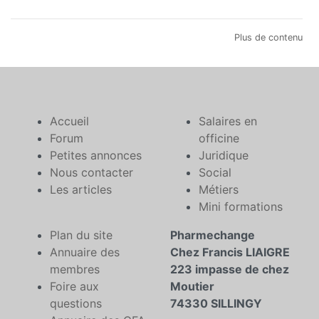
Plus de contenu
Accueil
Salaires en
Forum
officine
Petites annonces
Juridique
Nous contacter
Social
Les articles
Métiers
Mini formations
Plan du site
Pharmechange
Annuaire des
Chez Francis LIAIGRE
membres
223 impasse de chez
Foire aux
Moutier
questions
74330 SILLINGY