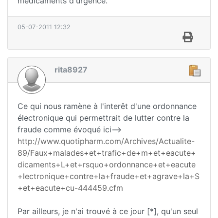
médicaments d'urgence.
05-07-2011 12:32
rita8927
Ce qui nous ramène à l'interêt d'une ordonnance
électronique qui permettrait de lutter contre la
fraude comme évoqué ici-->
http://www.quotipharm.com/Archives/Actualite-
89/Faux+malades+et+trafic+de+m+et+eacute+
dicaments+L+et+rsquo+ordonnance+et+eacute
+lectronique+contre+la+fraude+et+agrave+la+S
+et+eacute+cu-444459.cfm
Par ailleurs, je n'ai trouvé à ce jour [*], qu'un seul