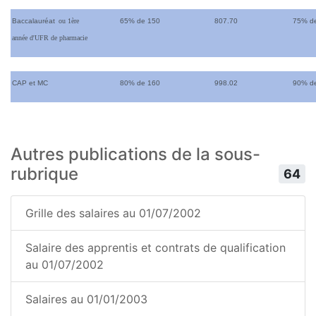
Baccalauréat
ou 1ère
65% de 150
807.70
75% d
année d'UFR de pharmacie
CAP et MC
80% de 160
998.02
90% d
Autres publications de la sous-
rubrique
64
Grille des salaires au 01/07/2002
Salaire des apprentis et contrats de qualification
au 01/07/2002
Salaires au 01/01/2003