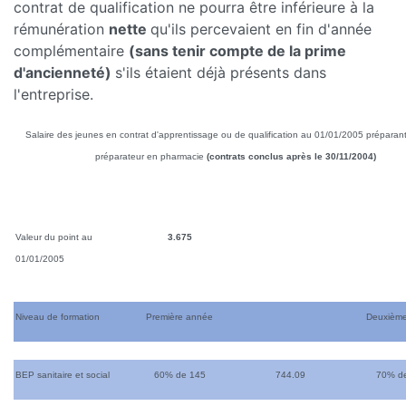
contrat de qualification ne pourra être inférieure à la
rémunération
nette
qu'ils percevaient en fin d'année
complémentaire
(sans tenir compte de la prime
d'ancienneté)
s'ils étaient déjà présents dans
l'entreprise.
Salaire des jeunes en contrat d'apprentissage ou de qualification au 01/01/2005 préparan
préparateur en pharmacie
(contrats conclus après le 30/11/2004)
Valeur du point au
3.675
01/01/2005
Niveau de formation
Première année
Deuxièm
BEP sanitaire et social
60% de 145
744.09
70% d